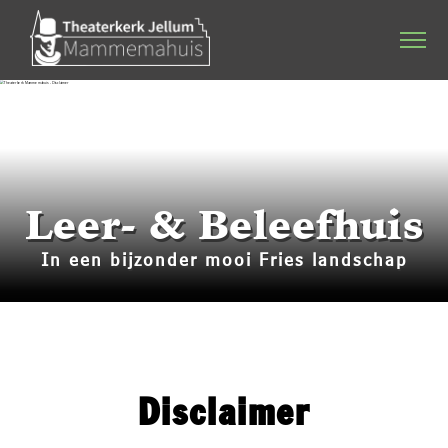
Home
Agenda
Stichting & werkgroep
Leer- & Beleefhuis
Dineren & Theater
In een bijzonder mooi Fries landschap
Programmering
Plattelandsacademie
Kerkverhuur
Disclaimer
Bruiloften