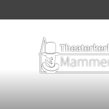
Home
Agenda
Stichting & werkgroep
Dineren & Theater
Programmering
Plattelandsacademie
Kerkverhuur
Bruiloften