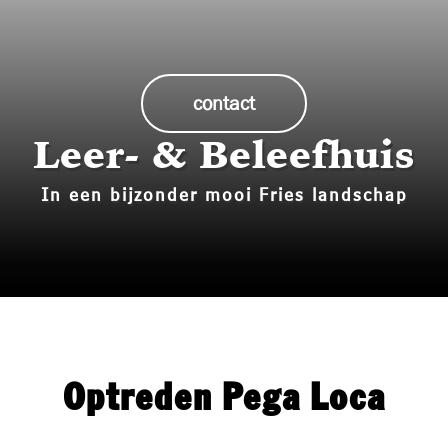
Historie
Bouw mee!
contact
Media
Leer- & Beleefhuis
Contact
In een bijzonder mooi Fries landschap
Optreden Pega Loca