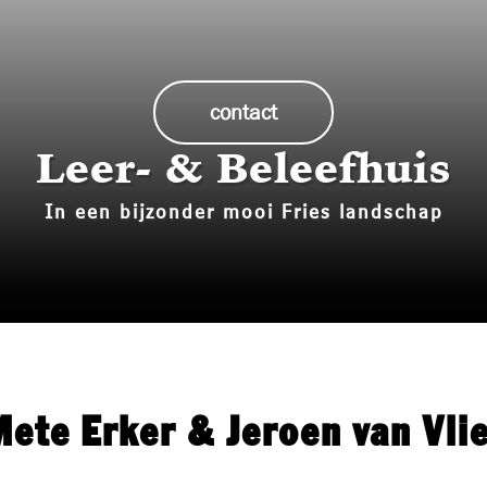
Historie
Bouw mee!
contact
Media
Leer- & Beleefhuis
Contact
In een bijzonder mooi Fries landschap
Mete Erker & Jeroen van Vlie