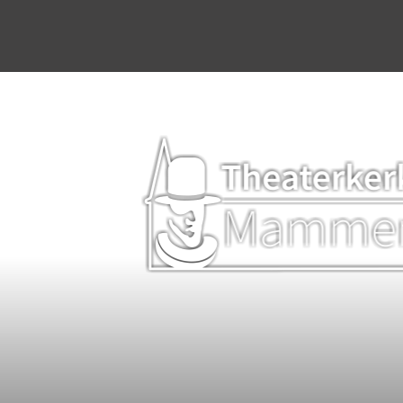
Home
Agenda
Stichting & werkgroep
Dineren & Theater
Programmering
Plattelandsacademie
Kerkverhuur
Bruiloften