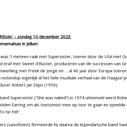
 ‘RJSolo’ – zondag 10 december 2023
memahuis in Jellum
n was ‘t meteen raak met Supersister, toeren door de USA met Go
d eraf met Sweet d’Buster, produceren van de successen van Gr
enwerking met Freek de Jonge en … al 40 jaar door Europa toere
n notendop eigenlijk al het hele muzikale verhaal van de Haagse 
ducer Robert Jan Stips (1950).
band Supersister (“She was naked”) in 1974 uiteenviel werd Rober
lden Earring om als toetsenist mee op tour te gaan en speelde
To he Hilt’.
rs (saxofonist) formeerde hij daarna de legendarische band Swe