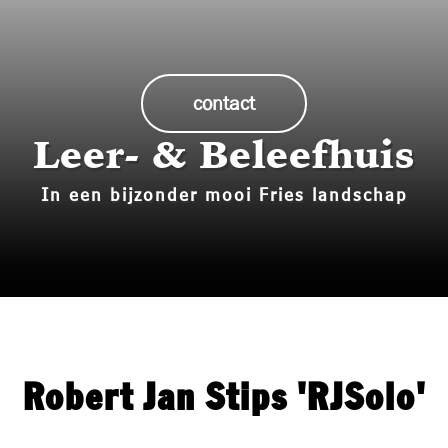
Historie
Bouw mee!
contact
Media
Leer- & Beleefhuis
Contact
In een bijzonder mooi Fries landschap
Robert Jan Stips 'RJSolo'