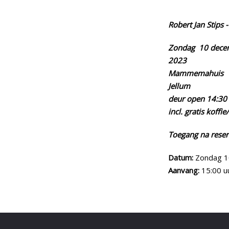
Robe
Zondag 10 dece
202
Mamme
Jell
deur o
incl. gratis koffi
Toegang na rese
Datum:
Zondag 1
Aanvang:
15:00 u