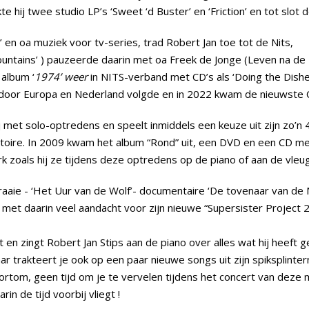
 hij twee studio LP’s ‘Sweet ‘d Buster’ en ‘Friction’ en tot slot de
’ en oa muziek voor tv-series, trad Robert Jan toe tot de Nits,
Mountains’ ) pauzeerde daarin met oa Freek de Jonge (Leven na d
 album ‘
1974’ weer
in NITS-verband met CD’s als ‘Doing the Dishes
 door Europa en Nederland volgde en in 2022 kwam de nieuwste C
j met solo-optredens en speelt inmiddels een keuze uit zijn zo’n
toire. In 2009 kwam het album “Rond” uit, een DVD en een CD m
 zoals hij ze tijdens deze optredens op de piano of aan de vleug
raaie - ‘Het Uur van de Wolf’- documentaire ‘De tovenaar van de
 met daarin veel aandacht voor zijn nieuwe “Supersister Project 
en zingt Robert Jan Stips aan de piano over alles wat hij heeft 
 trakteert je ook op een paar nieuwe songs uit zijn spiksplinte
Kortom, geen tijd om je te vervelen tijdens het concert van deze 
in de tijd voorbij vliegt !