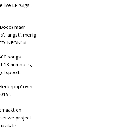
 live LP ‘Gigs’.
e Dood) maar
’, ‘angst’, menig
D ‘NEON’ uit.
 400 songs
et 13 nummers,
el speelt.
 Nederpop’ over
2019”.
gemaakt en
rnieuwe project
muzikale