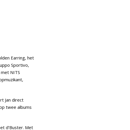
lden Earring, het
uppo Sportivo,
n met NITS
popmuzikant,
t Jan direct
 op twee albums
et d’Buster. Met