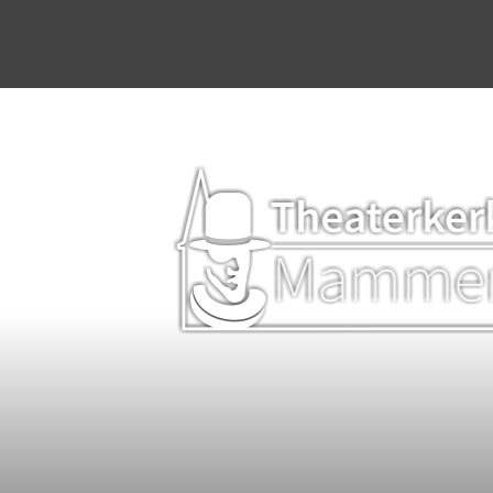
Home
Agenda
Stichting & werkgroep
Dineren & Theater
Programmering
Plattelandsacademie
Kerkverhuur
Bruiloften