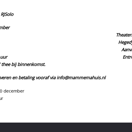
rt Jan Stips - RJS
mber
3 Theaterker
mahuis Hegedyk 15 – 9
um Aanvang 15:00 
pen 14:30 uur Entree €18,5
e/ thee bij binnenkomst.
rveren en betaling vooraf via info@mammemahuis.nl
0 december
ur