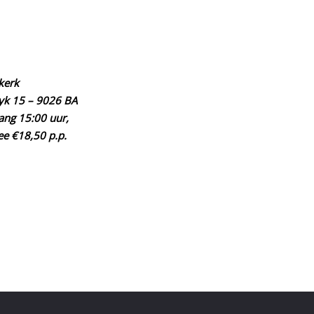
olo
k
026 BA
uur,
0 p.p.