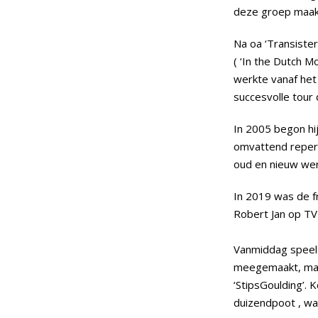
deze groep maakte
Na oa ‘Transister
( ‘In the Dutch 
werkte vanaf het
succesvolle tour
In 2005 begon hi
omvattend reper
oud en nieuw werk
In 2019 was de f
Robert Jan op TV
Vanmiddag speelt 
meegemaakt, maar
‘StipsGoulding’. 
duizendpoot , waar