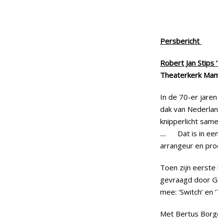
Persbericht
Robert Jan Stips
Theaterkerk Mam
In de 70-er jare
dak van Nederlan
knipperlicht sam
.... Dat is in ee
arrangeur en pro
Toen zijn eerste 
gevraagd door Go
mee: ‘Switch’ en ‘
Met Bertus Borge