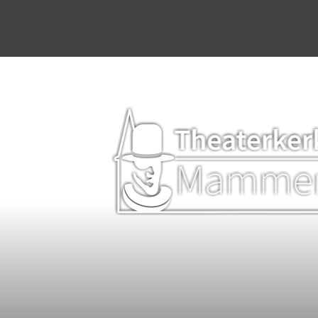
Home
Agenda
Stichting & werkgroep
Dineren & Theater
Programmering
Plattelandsacademie
Kerkverhuur
Bruiloften