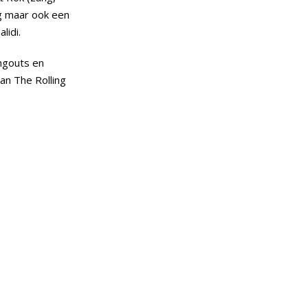
ig maar ook een
lidi.
angouts en
an The Rolling