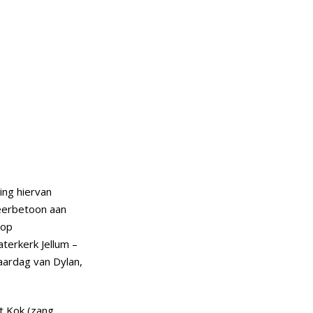
ing hiervan
eerbetoon aan
 op
erkerk Jellum –
aardag van Dylan,
t Kok (zang,