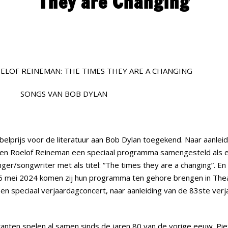
They are Changing
OELOF REINEMAN: THE TIMES THEY ARE A CHANGING
S VAN BOB DYLAN
belprijs voor de literatuur aan Bob Dylan toegekend. Naar aanleid
 en Roelof Reineman een speciaal programma samengesteld als 
er/songwriter met als titel: “The times they are a changing”. En
 mei 2024 komen zij hun programma ten gehore brengen in Theat
 speciaal verjaardagconcert, naar aanleiding van de 83ste verj
nten spelen al samen sinds de jaren 80 van de vorige eeuw. Pie