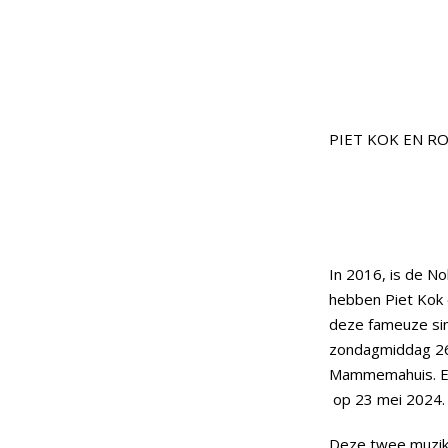
PIET KOK EN R
SONG
In 2016, is de No
hebben Piet Kok
deze fameuze sing
zondagmiddag 26
Mammemahuis. Een
op 23 mei 2024.
Deze twee muzika