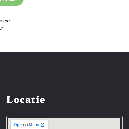
6 mei
ur
Locatie