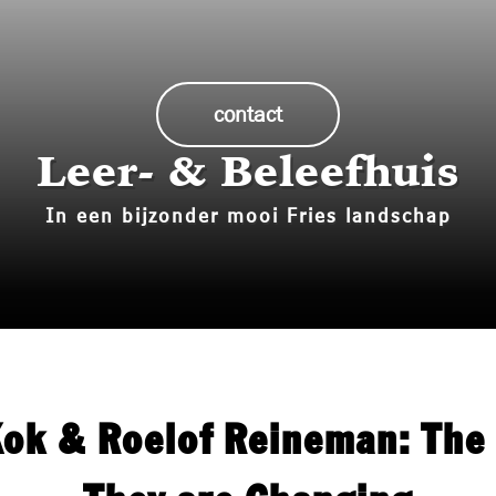
Historie
Bouw mee!
contact
Media
Leer- & Beleefhuis
Contact
In een bijzonder mooi Fries landschap
Kok & Roelof Reineman: The