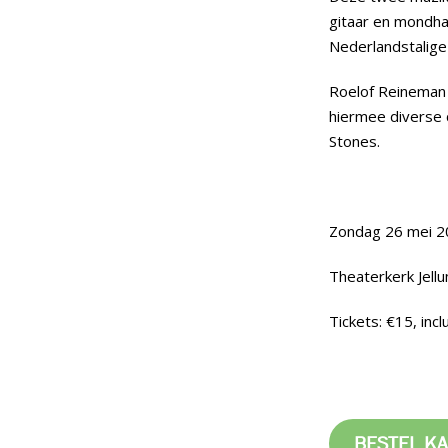
gitaar en mondha
Nederlandstalige 
Roelof Reineman 
hiermee diverse 
Stones.
Zondag 26 mei 20
Theaterkerk Jell
Tickets: €15, inc
BESTEL K