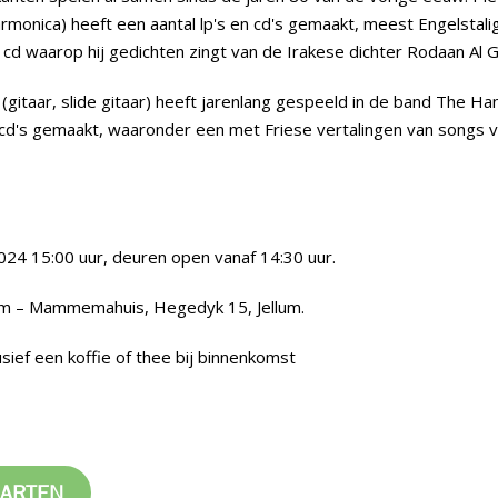
rmonica) heeft een aantal lp's en cd's gemaakt, meest Engelstal
cd waarop hij gedichten zingt van de Irakese dichter Rodaan Al Ga
(gitaar, slide gitaar) heeft jarenlang gespeeld in de band The H
cd's gemaakt, waaronder een met Friese vertalingen van songs v
24 15:00 uur, deuren open vanaf 14:30 uur.
um – Mammemahuis, Hegedyk 15, Jellum.
lusief een koffie of thee bij binnenkomst
AARTEN