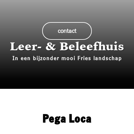
Historie
Bouw mee!
contact
Media
Leer- & Beleefhuis
Contact
In een bijzonder mooi Fries landschap
Pega Loca