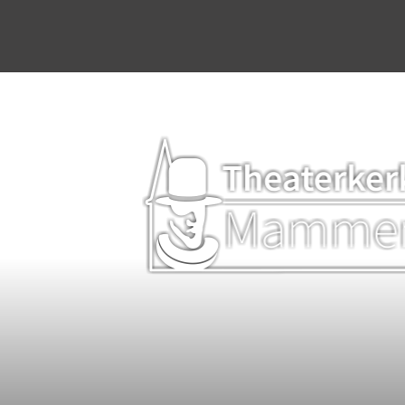
Home
Agenda
Stichting & werkgroep
Dineren & Theater
Programmering
Plattelandsacademie
Kerkverhuur
Bruiloften