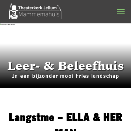
Home
Agenda
Stichting & werkgroep
Leer- & Beleefhuis
Dineren & Theater
In een bijzonder mooi Fries landschap
Programmering
Plattelandsacademie
Kerkverhuur
Langstme – ELLA & HER
Bruiloften