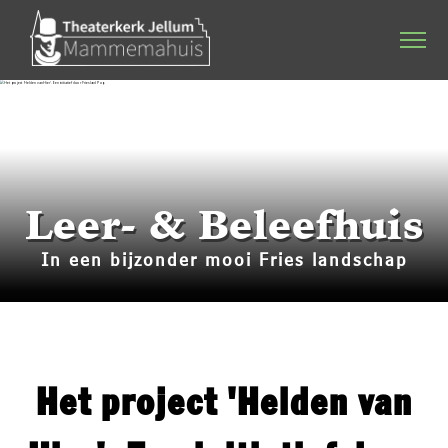
Home
Agenda
Stichting & werkgroep
Leer- & Beleefhuis
Dineren & Theater
In een bijzonder mooi Fries landschap
Programmering
Plattelandsacademie
Kerkverhuur
Het project 'Helden van
Bruiloften