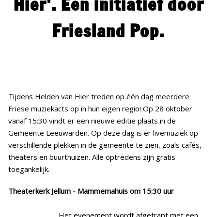
Hier'. Een initiatief door
Historie
Friesland Pop.
Bouw mee!
Media
Contact
Tijdens Helden van Hier treden op één dag meerdere
Friese muziekacts op in hun eigen regio! Op 28 oktober
vanaf 15:30 vindt er een nieuwe editie plaats in de
Gemeente Leeuwarden. Op deze dag is er livemuziek op
verschillende plekken in de gemeente te zien, zoals cafés,
theaters en buurthuizen. Alle optredens zijn gratis
toegankelijk.
Theaterkerk Jellum - Mammemahuis om 15:30 uur
Het evenement wordt afgetrapt met een